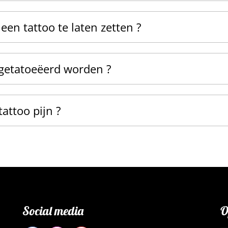
een tattoo te laten zetten ?
 getatoeëerd worden ?
attoo pijn ?
Social media
O