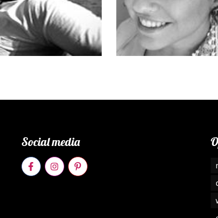
igold
Sarah
Social media
O
Sabrina