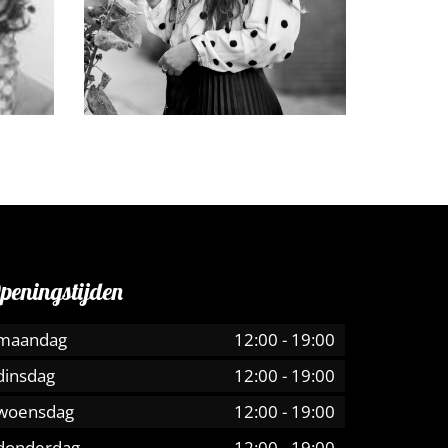
Gast-artiesten
peningstijden
maandag
12:00
-
19:00
dinsdag
12:00
-
19:00
Karina
woensdag
12:00
-
19:00
donderdag
12:00
-
19:00