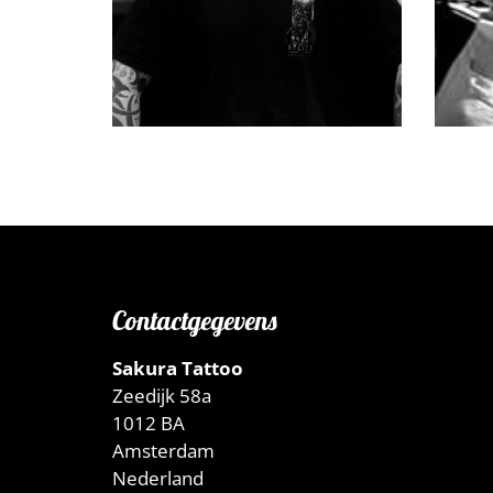
Agnes
Mar
Contactgegevens
Sakura Tattoo
Zeedijk 58a
Edgard
Alex
1012 BA
Amsterdam
Nederland