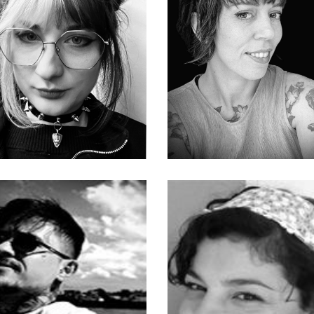
rto
Nadia